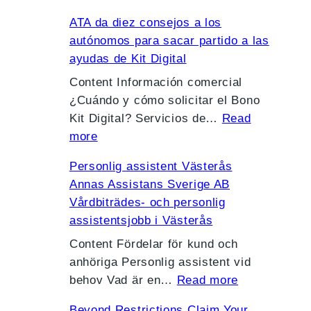
8
i
i
A
n
r
ATA da diez consejos a los
8
ó
o
L
t
c
autónomos para sacar partido a las
4
n
n
I
i
a
ayudas de Kit Digital
o
t
d
D
a
s
p
Content Información comercial
u
e
a
g
i
i
¿Cuándo y cómo solicitar el Bono
r
S
t
o
n
n
Kit Digital? Servicios de…
Read
í
a
o
C
o
:
i
more
s
l
s
h
o
A
o
t
v
d
i
n
Personlig assistent Västerås
T
n
i
a
e
l
l
Annas Assistans Sverige AB
A
e
c
t
c
e
i
Vårdbiträdes- och personlig
d
s
a
o
o
n
assistentsjobb i Västerås
a
d
d
r
n
e
d
Content Fördelar för kund och
e
e
e
t
e
i
anhöriga Personlig assistent vid
R
l
P
a
m
:
e
behov Vad är en…
Read more
e
T
l
c
P
P
z
s
r
a
t
o
Beyond Restrictions Claim Your