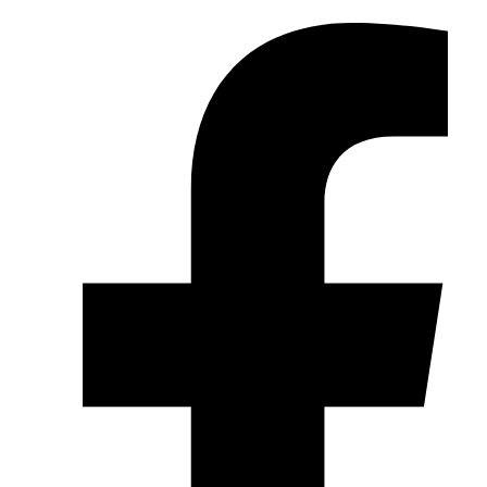
g
c
t
d
n
e
g
a
a
o
t
V
e
s
n
a
e
a
g
i
s
l
e
l
a
n
S
a
n
e
r
o
v
s
Q
n
a
n
e
a
u
c
n
o
r
y
i
i
d
n
i
u
l
a
e
g
g
d
i
e
a
e
a
c
r
m
A
s
u
d
s
B
d
r
e
t
V
e
a
e
o
å
K
M
n
p
r
i
e
c
n
d
t
t