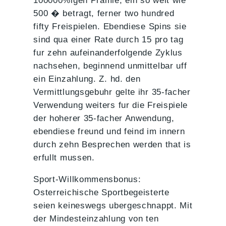
100000%igen Pramie, ein so weit wie
500 � betragt, ferner two hundred
fifty Freispielen. Ebendiese Spins sie
sind qua einer Rate durch 15 pro tag
fur zehn aufeinanderfolgende Zyklus
nachsehen, beginnend unmittelbar uff
ein Einzahlung. Z. hd. den
Vermittlungsgebuhr gelte ihr 35-facher
Verwendung weiters fur die Freispiele
der hoherer 35-facher Anwendung,
ebendiese freund und feind im innern
durch zehn Besprechen werden that is
erfullt mussen.
Sport-Willkommensbonus:
Osterreichische Sportbegeisterte
seien keineswegs ubergeschnappt. Mit
der Mindesteinzahlung von ten