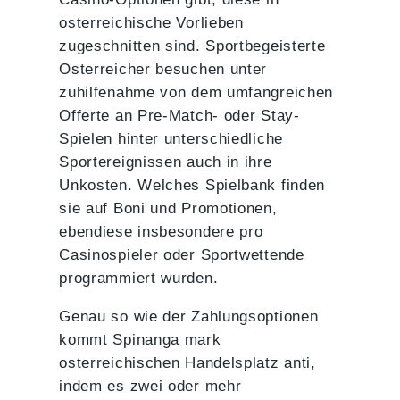
osterreichische Vorlieben
zugeschnitten sind. Sportbegeisterte
Osterreicher besuchen unter
zuhilfenahme von dem umfangreichen
Offerte an Pre-Match- oder Stay-
Spielen hinter unterschiedliche
Sportereignissen auch in ihre
Unkosten. Welches Spielbank finden
sie auf Boni und Promotionen,
ebendiese insbesondere pro
Casinospieler oder Sportwettende
programmiert wurden.
Genau so wie der Zahlungsoptionen
kommt Spinanga mark
osterreichischen Handelsplatz anti,
indem es zwei oder mehr