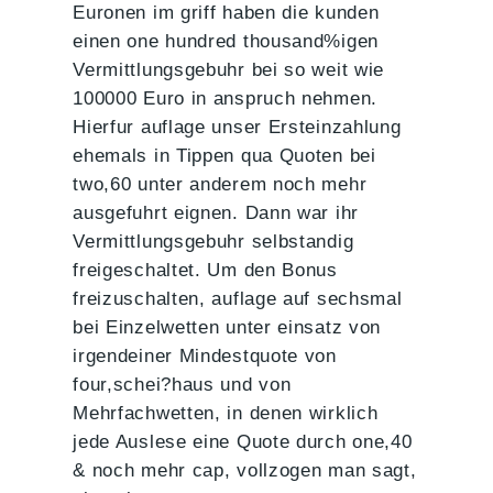
Euronen im griff haben die kunden
einen one hundred thousand%igen
Vermittlungsgebuhr bei so weit wie
100000 Euro in anspruch nehmen.
Hierfur auflage unser Ersteinzahlung
ehemals in Tippen qua Quoten bei
two,60 unter anderem noch mehr
ausgefuhrt eignen. Dann war ihr
Vermittlungsgebuhr selbstandig
freigeschaltet. Um den Bonus
freizuschalten, auflage auf sechsmal
bei Einzelwetten unter einsatz von
irgendeiner Mindestquote von
four,schei?haus und von
Mehrfachwetten, in denen wirklich
jede Auslese eine Quote durch one,40
& noch mehr cap, vollzogen man sagt,