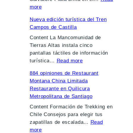
:
A
more
s
o
A
r
2
m
Nueva edición turística del Tren
u
q
0
o
Campos de Castilla
t
u
2
e
o
Content La Mancomunidad de
i
4
s
g
Tierras Altas instala cinco
t
e
c
r
pantallas táctiles de información
e
n
o
:
a
turística…
Read more
c
C
l
N
p
t
h
h
884 opiniones de Restaurant
u
h
o
i
e
Montana China Limitada
e
C
s
l
r
Restaurante en Quilicura
v
o
S
e
o
Metropolitana de Santiago
a
l
a
P
m
e
Content Formación de Trekking en
l
s
D
e
d
Chile Consejos para elegir tus
e
e
F
l
i
zapatillas de escalada…
Read
c
n
S
h
:
c
more
t
C
a
o