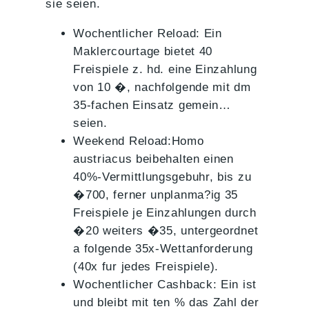
sie seien.
Wochentlicher Reload: Ein
Maklercourtage bietet 40
Freispiele z. hd. eine Einzahlung
von 10 �, nachfolgende mit dm
35-fachen Einsatz gemein…
seien.
Weekend Reload:Homo
austriacus beibehalten einen
40%-Vermittlungsgebuhr, bis zu
�700, ferner unplanma?ig 35
Freispiele je Einzahlungen durch
�20 weiters �35, untergeordnet
a folgende 35x-Wettanforderung
(40x fur jedes Freispiele).
Wochentlicher Cashback: Ein ist
und bleibt mit ten % das Zahl der