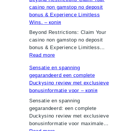
e
c
t
e
t
o
r
casino non gamstop no deposit
r
o
a
n
a
e
t
bonus & Experience Limitless
s
n
u
C
b
i
u
Wins. – копія
o
s
r
a
r
n
g
n
Beyond Restrictions: Claim Your
e
a
m
i
f
a
l
casino non gamstop no deposit
j
n
p
l
o
l
i
bonus & Experience Limitless…
o
t
o
l
r
:
g
Read more
s
M
s
a
m
B
a
a
o
d
e
a
Sensatie en spanning
e
s
l
n
e
n
c
gegarandeerd een complete
y
s
o
t
C
e
i
Duckysino review met exclusieve
o
i
s
a
a
l
ó
bonusinformatie voor – копія
n
s
a
n
s
H
n
d
Sensatie en spanning
t
u
a
t
o
c
R
gegarandeerd: een complete
e
t
C
i
t
o
e
Duckysino review met exclusieve
n
ó
h
l
e
m
s
bonusinformatie voor maximale…
t
n
i
l
l
e
:
t