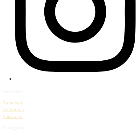
Services
Renewals
Refinance
Purchase
Company