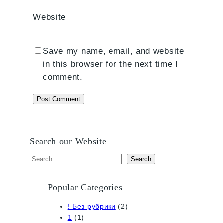
Website
Save my name, email, and website
in this browser for the next time I
comment.
Search our Website
S
Search
e
a
Popular Categories
r
! Без рубрики
(2)
c
1
(1)