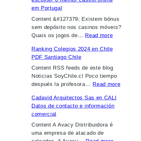
em Portugal
Content &#127379; Existem bónus
sem depósito nos casinos móveis?
:
Quais os jogos de…
Read more
G
Ranking Colegios 2024 en Chile
u
PDF Santiago Chile
i
a
Content RSS feeds de este blog
p
Noticias SoyChile.cl Poco tiempo
:
a
después la profesora…
Read more
R
r
Cadavid Arquitectos Sas en CALI
a
a
Datos de contacto e información
n
i
comercial
k
n
i
Content A Avacy Distribuidora é
i
n
uma empresa de atacado de
c
: