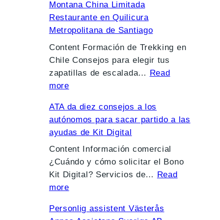
Montana China Limitada
e
C
s
l
r
Restaurante en Quilicura
v
o
S
e
o
Metropolitana de Santiago
a
l
a
P
m
e
Content Formación de Trekking en
l
s
D
e
d
Chile Consejos para elegir tus
e
e
F
l
i
zapatillas de escalada…
Read
c
n
S
h
:
c
more
t
C
a
o
8
i
i
A
n
r
ATA da diez consejos a los
8
ó
o
L
t
c
autónomos para sacar partido a las
4
n
n
I
i
a
ayudas de Kit Digital
o
t
d
D
a
s
p
Content Información comercial
u
e
a
g
i
i
¿Cuándo y cómo solicitar el Bono
r
S
t
o
n
n
Kit Digital? Servicios de…
Read
í
a
o
C
o
:
i
more
s
l
s
h
o
A
o
t
v
d
i
n
Personlig assistent Västerås
T
n
i
a
e
l
l