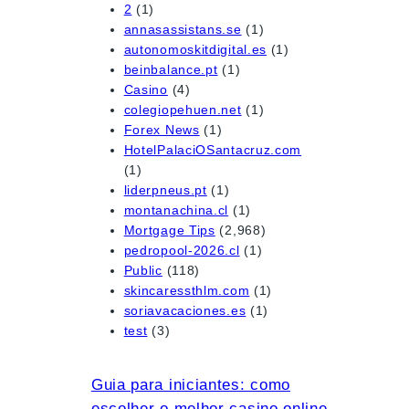
h
2
(1)
annasassistans.se
(1)
autonomoskitdigital.es
(1)
beinbalance.pt
(1)
Casino
(4)
colegiopehuen.net
(1)
Forex News
(1)
HotelPalaciOSantacruz.com
(1)
liderpneus.pt
(1)
montanachina.cl
(1)
Mortgage Tips
(2,968)
pedropool-2026.cl
(1)
Public
(118)
skincaressthlm.com
(1)
soriavacaciones.es
(1)
test
(3)
Guia para iniciantes: como
escolher o melhor casino online