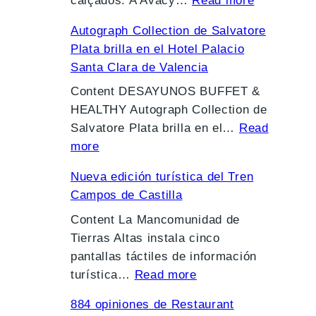
g
calçados. A Avacy…
Read more
i
C
C
a
Autograph Collection de Salvatore
a
o
n
Plata brilla en el Hotel Palacio
d
l
t
Santa Clara de Valencia
a
e
e
v
Content DESAYUNOS BUFFET &
g
s
i
HEALTHY Autograph Collection de
i
:
d
Salvatore Plata brilla en el…
Read
o
c
:
A
more
s
o
A
r
2
m
Nueva edición turística del Tren
u
q
0
o
Campos de Castilla
t
u
2
e
o
Content La Mancomunidad de
i
4
s
g
Tierras Altas instala cinco
t
e
c
r
pantallas táctiles de información
e
n
o
:
a
turística…
Read more
c
C
l
N
p
t
h
h
884 opiniones de Restaurant
u
h
o
i
e