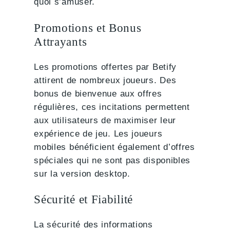
quoi s’amuser.
Promotions et Bonus
Attrayants
Les promotions offertes par Betify
attirent de nombreux joueurs. Des
bonus de bienvenue aux offres
régulières, ces incitations permettent
aux utilisateurs de maximiser leur
expérience de jeu. Les joueurs
mobiles bénéficient également d’offres
spéciales qui ne sont pas disponibles
sur la version desktop.
Sécurité et Fiabilité
La sécurité des informations