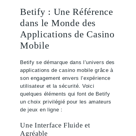
Betify : Une Référence
dans le Monde des
Applications de Casino
Mobile
Betify se démarque dans l’univers des
applications de casino mobile grâce à
son engagement envers l’expérience
utilisateur et la sécurité. Voici
quelques éléments qui font de Betify
un choix privilégié pour les amateurs
de jeux en ligne :
Une Interface Fluide et
Agréable