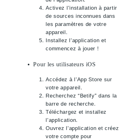
Activez l’installation à partir
de sources inconnues dans
les paramètres de votre
appareil.
Installez l’application et
commencez à jouer !
Pour les utilisateurs iOS
Accédez à l’App Store sur
votre appareil.
Recherchez “Betify” dans la
barre de recherche.
Téléchargez et installez
l’application.
Ouvrez l’application et créez
votre compte pour