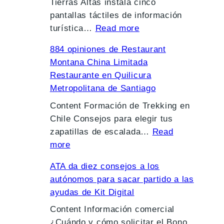
g
Tierras Altas instala cinco
t
e
c
r
pantallas táctiles de información
e
n
o
:
a
turística…
Read more
c
C
l
N
p
t
h
h
884 opiniones de Restaurant
u
h
o
i
e
Montana China Limitada
e
C
s
l
r
Restaurante en Quilicura
v
o
S
e
o
Metropolitana de Santiago
a
l
a
P
m
e
Content Formación de Trekking en
l
s
D
e
d
Chile Consejos para elegir tus
e
e
F
l
i
zapatillas de escalada…
Read
c
n
S
h
:
c
more
t
C
a
o
8
i
i
A
n
r
ATA da diez consejos a los
8
ó
o
L
t
c
autónomos para sacar partido a las
4
n
n
I
i
a
ayudas de Kit Digital
o
t
d
D
a
s
p
Content Información comercial
u
e
a
g
i
i
¿Cuándo y cómo solicitar el Bono
r
S
t
o