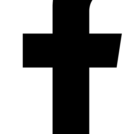
r
o
v
s
Q
n
a
n
e
a
u
c
n
o
r
y
i
i
d
n
i
u
l
a
e
g
g
d
i
e
a
e
a
c
r
m
A
s
u
d
s
B
d
r
e
t
V
e
a
e
o
å
K
M
n
p
r
i
e
c
n
d
t
t
o
o
b
D
r
m
d
i
i
o
p
e
t
g
p
l
p
r
i
o
e
o
ä
t
l
t
s
d
a
i