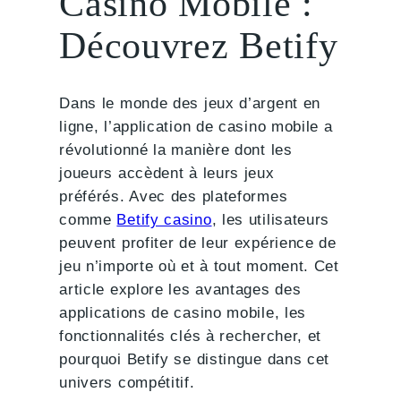
Casino Mobile :
Découvrez Betify
Dans le monde des jeux d’argent en
ligne, l’application de casino mobile a
révolutionné la manière dont les
joueurs accèdent à leurs jeux
préférés. Avec des plateformes
comme
Betify casino
, les utilisateurs
peuvent profiter de leur expérience de
jeu n’importe où et à tout moment. Cet
article explore les avantages des
applications de casino mobile, les
fonctionnalités clés à rechercher, et
pourquoi Betify se distingue dans cet
univers compétitif.