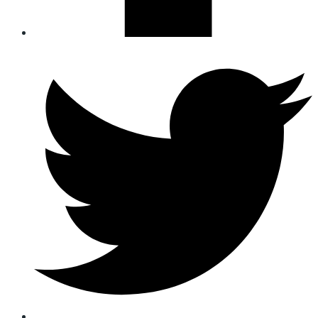
e
i
e
l
t
D
t
s
a
u
b
-
n
c
o
o
a
k
n
c
d
y
u
h
e
s
s
p
S
i
&
e
a
n
E
r
n
o
x
s
t
r
p
o
i
e
e
n
a
v
r
l
g
i
i
i
o
e
e
g
w
n
a
m
c
s