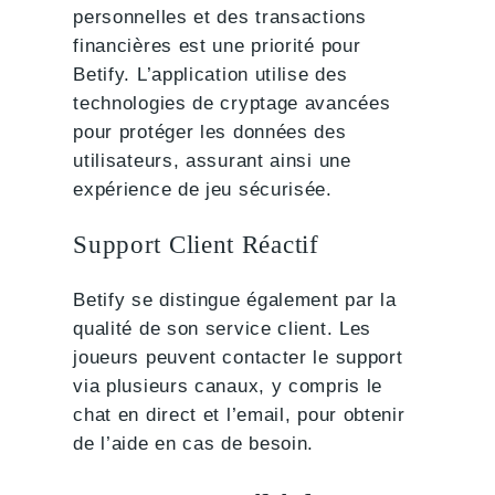
personnelles et des transactions
financières est une priorité pour
Betify. L’application utilise des
technologies de cryptage avancées
pour protéger les données des
utilisateurs, assurant ainsi une
expérience de jeu sécurisée.
Support Client Réactif
Betify se distingue également par la
qualité de son service client. Les
joueurs peuvent contacter le support
via plusieurs canaux, y compris le
chat en direct et l’email, pour obtenir
de l’aide en cas de besoin.