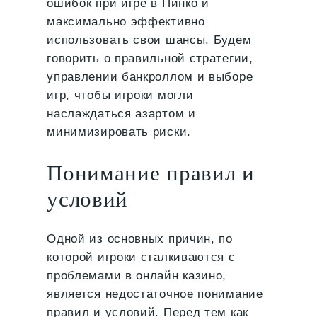
ошибок при игре в Пинко и
максимально эффективно
использовать свои шансы. Будем
говорить о правильной стратегии,
управлении банкроллом и выборе
игр, чтобы игроки могли
наслаждаться азартом и
минимизировать риски.
Понимание правил и
условий
Одной из основных причин, по
которой игроки сталкиваются с
проблемами в онлайн казино,
является недостаточное понимание
правил и условий. Перед тем как