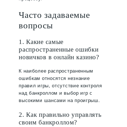
Часто задаваемые
вопросы
1. Какие самые
распространенные ошибки
новичков в онлайн казино?
К наиболее распространенным
ошибкам относятся незнание
правил игры, отсутствие контроля
над банкроллом и выбор игр с
высокими шансами на проигрыш.
2. Как правильно управлять
своим банкроллом?