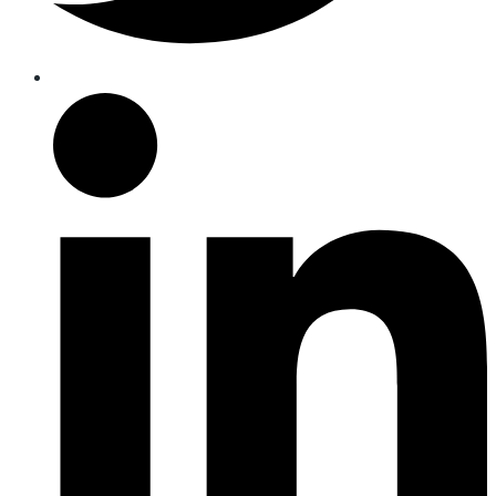
e
e
g
w
n
a
m
c
s
e
e
s
t
L
i
e
i
s
x
m
t
c
i
e
l
t
n
u
l
t
s
e
s
i
s
j
e
s
o
v
W
b
e
i
b
b
n
i
o
s
V