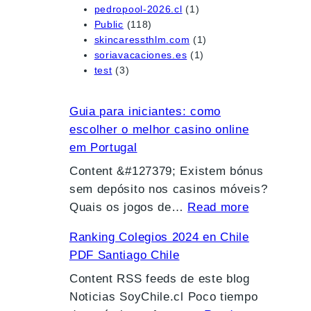
pedropool-2026.cl
(1)
Public
(118)
skincaressthlm.com
(1)
soriavacaciones.es
(1)
test
(3)
Guia para iniciantes: como
escolher o melhor casino online
em Portugal
Content &#127379; Existem bónus
sem depósito nos casinos móveis?
:
Quais os jogos de…
Read more
G
Ranking Colegios 2024 en Chile
u
PDF Santiago Chile
i
a
Content RSS feeds de este blog
p
Noticias SoyChile.cl Poco tiempo