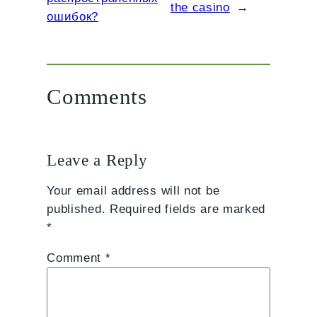
the casino
→
ошибок?
Comments
Leave a Reply
Your email address will not be
published.
Required fields are marked
*
Comment
*