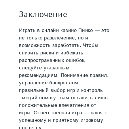
Заключение
Играть в онлайн казино Пинко — это
не только развлечение, но и
возможность заработать. Чтобы
снизить риски и избежать
распространенных ошибок,
следуйте указанным
рекомендациям. Понимание правил,
управление банкроллом,
правильный выбор игр и контроль
эмоций помогут вам оставить лишь
положительные впечатления от
игры. Ответственная игра — ключ к
успешному и приятному игровому
процессу.