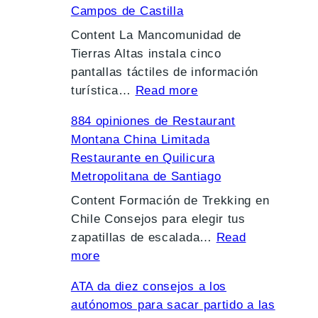
Campos de Castilla
t
u
2
e
o
Content La Mancomunidad de
i
4
s
g
Tierras Altas instala cinco
t
e
c
r
pantallas táctiles de información
e
n
o
:
a
turística…
Read more
c
C
l
N
p
t
h
h
884 opiniones de Restaurant
u
h
o
i
e
Montana China Limitada
e
C
s
l
r
Restaurante en Quilicura
v
o
S
e
o
Metropolitana de Santiago
a
l
a
P
m
e
Content Formación de Trekking en
l
s
D
e
d
Chile Consejos para elegir tus
e
e
F
l
i
zapatillas de escalada…
Read
c
n
S
h
:
c
more
t
C
a
o
8
i
i
A
n
r
ATA da diez consejos a los
8
ó
o
L
t
c
autónomos para sacar partido a las
4
n
n
I
i
a