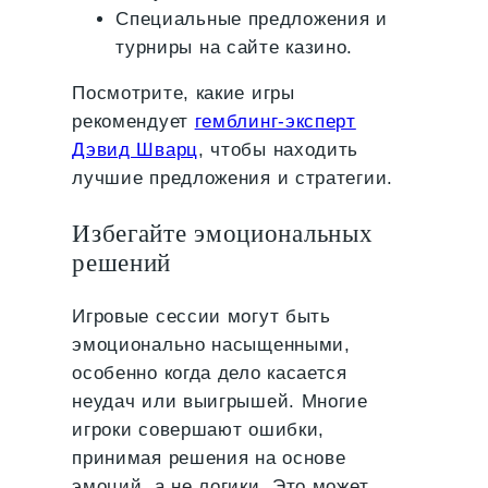
Специальные предложения и
турниры на сайте казино.
Посмотрите, какие игры
рекомендует
гемблинг-эксперт
Дэвид Шварц
, чтобы находить
лучшие предложения и стратегии.
Избегайте эмоциональных
решений
Игровые сессии могут быть
эмоционально насыщенными,
особенно когда дело касается
неудач или выигрышей. Многие
игроки совершают ошибки,
принимая решения на основе
эмоций, а не логики. Это может